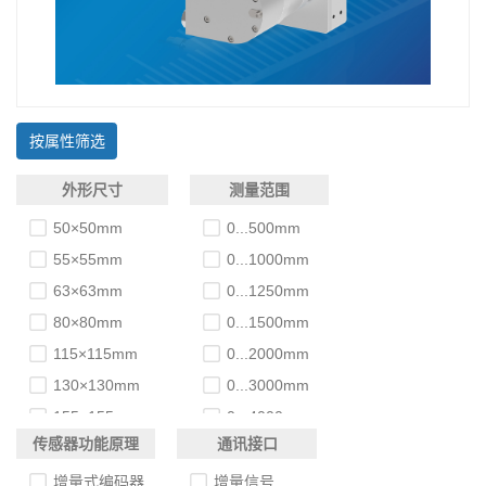
按属性筛选
外形尺寸
测量范围
50×50mm
0...500mm
55×55mm
0...1000mm
63×63mm
0...1250mm
80×80mm
0...1500mm
115×115mm
0...2000mm
130×130mm
0...3000mm
155×155mm
0...4000mm
传感器功能原理
通讯接口
190×190mm
0...5000mm
Ø106×68mm
0...6000mm
增量式编码器
增量信号