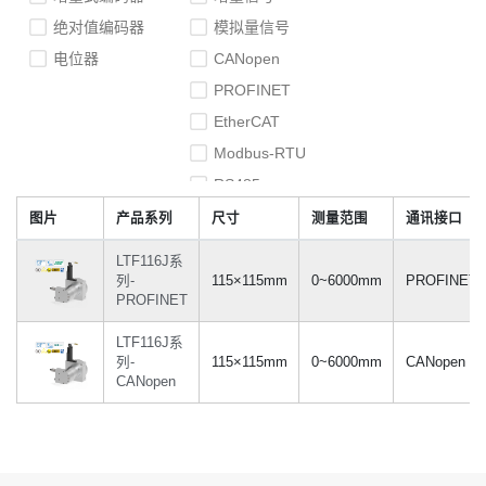
Ø130×141mm
0...8000mm
绝对值编码器
模拟量信号
130×89×66mm
0...10000mm
电位器
CANopen
0...12000mm
PROFINET
0...15000mm
EtherCAT
0...20000mm
Modbus-RTU
RS485
SSI
图片
产品系列
尺寸
测量范围
通讯接口
LTF116J系
列-
115×115mm
0~6000mm
PROFINET
PROFINET
LTF116J系
列-
115×115mm
0~6000mm
CANopen
CANopen