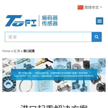
简体中文
▼
Home
»
应 用
»
港口起重