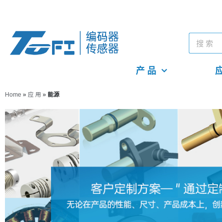
产 品
应
Home
»
应 用
»
能源