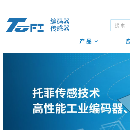
产 品
应