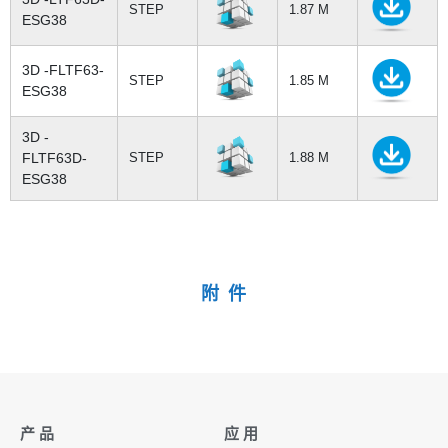
STEP
1.87 M
ESG38
3D -FLTF63-
STEP
1.85 M
ESG38
3D -
FLTF63D-
STEP
1.88 M
ESG38
附 件
产 品
应 用