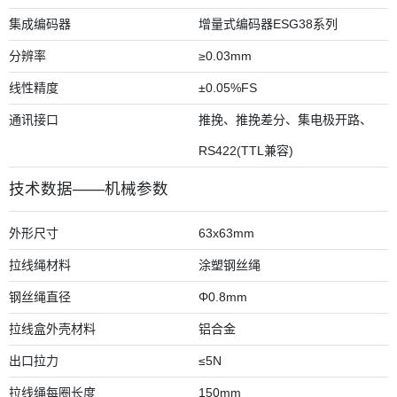
集成编码器
增量式编码器ESG38系列
分辨率
≥0.03mm
线性精度
±0.05%FS
通讯接口
推挽、推挽差分、集电极开路、
RS422(TTL兼容)
技术数据——机械参数
外形尺寸
63x63mm
拉线绳材料
涂塑钢丝绳
钢丝绳直径
Φ0.8mm
拉线盒外壳材料
铝合金
出口拉力
≤5N
拉线绳每圈长度
150mm