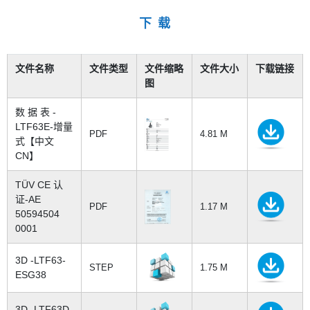
下 载
文件名称
文件类型
文件缩略
文件大小
下载链接
图
数 据 表 -
LTF63E-增量
PDF
4.81 M
式【中文
CN】
TÜV CE 认
证-AE
PDF
1.17 M
50594504
0001
3D -LTF63-
STEP
1.75 M
ESG38
3D -LTF63D-