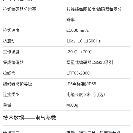
拉线编码器分辨率
拉线绳每圈长度/编码器每圈分
辨率
拉线速度
≤1000mm/s
抗震动
10g，10...1500Hz
工作温度
-20℃...+70℃
集成编码器
增量式编码器ESG38系列
拉线盒
LTF63-2000
编码器防护等级
IP54(标准)/IP65
连接类型
电缆长度 2米（可选）
重量
≈600g
技术数据——电气参数
通讯接口
推挽、推挽差分、集电极开路、