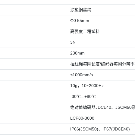
涂塑钢丝绳
Φ0.55mm
高强度工程塑料
3N
230mm
拉线绳每圈长度/编码器每圈分辨率
≤1000mm/s
10g，10~2000Hz
-30℃...+80℃
绝对值编码器JDCE40、JSCM50
LCF80-3000
IP66(JSCM50)、IP67(JDCE40)