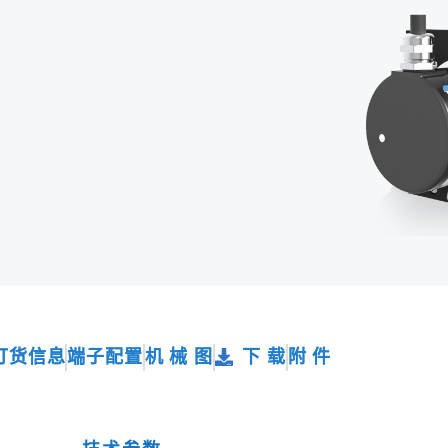
订货信息
端子配置
机 械 图
下 载
附 件