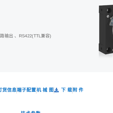
 、RS422(TTL兼容)
订货信息
端子配置
机 械 图
下 载
附 件