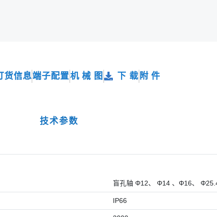
订货信息
端子配置
机 械 图
下 载
附 件
技术参数
盲孔轴 Φ12、 Φ14 、Φ16、 Φ25
IP66