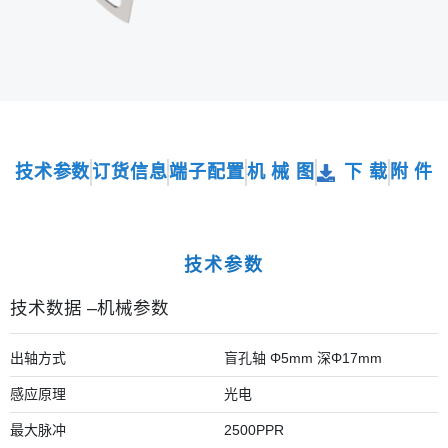
技术参数
订货信息
端子配置
机 械 图
下 载
附 件
技术参数
技术数据 –机械参数
出轴方式
盲孔轴 Φ5mm 深Φ17mm
感应原理
光电
最大脉冲
2500PPR