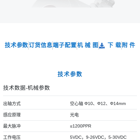
技术参数
订货信息
端子配置
机 械 图
下 载
附 件
技术参数
技术数据-机械参数
出轴方式
空心轴 Φ10、Φ12、Φ14mm
感应原理
光电
最大脉冲
≤1200PPR
工作电压
5VDC，9-26VDC，5-30VDC