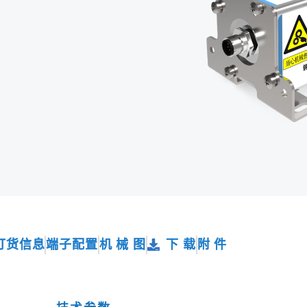
订货信息
端子配置
机 械 图
下 载
附 件