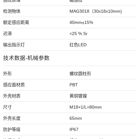
感应原理
磁感应
检测物体
MAG3018（30x18x10mm)
额定感应距离
40mm±15%
迟滞
<25 % Sr
输出指示灯
红色LED
技术数据-机械参数
外形
螺纹圆柱形
感应面材质
PBT
外壳材质
黄铜镀镍
尺寸
M18×1/L=80mm
外壳长度
65mm
防护等级
IP67