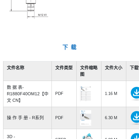
下 载
文件名称
文件类型
文件缩略
文件大小
下载
图
数 据 表-
R1880F40OM12【中
PDF
1.16 M
文 CN】
操 作 手 册 - R系列
PDF
6.30 M
3D -