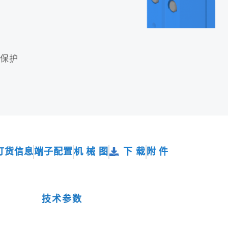
接保护
订货信息
端子配置
机 械 图
下 载
附 件
技术参数