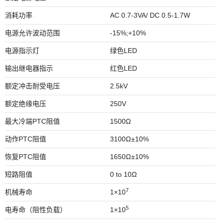
消耗功率
AC 0.7-3VA/ DC 0.5-1.7W
电源允许波动范围
-15%;+10%
电源指示灯
绿色LED
输出继电器指示
红色LED
额定冲击耐受电压
2.5kV
额定绝缘电压
250V
最大冷端PTC阻值
1500Ω
动作PTC阻值
3100Ω±10%
恢复PTC阻值
1650Ω±10%
短路阻值
0 to 10Ω
7
机械寿命
1×10
5
电寿命（阻性负载）
1×10