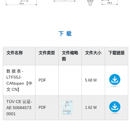
下 载
文件名称
文件类型
文件缩略
文件大小
下载链接
图
数 据 表 -
LTF55J-
PDF
5.68 M
CANopen【中
文 CN】
TÜV CE 认证-
AE 50684573
PDF
1.62 M
0001