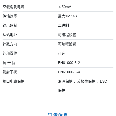
空载消耗电流
＜50mA
传输速率
最大1Mbit/s
输出码制
二进制
从站地址
可编程设置
计数方向
可编程设置
外部置位
可选
抗 干 扰
EN61000-6-2
发射干扰
EN61000-6-4
接口电路保护
浪涌保护 、反极性保护 、ESD
保护
订货信息