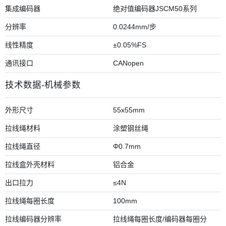
集成编码器
绝对值编码器JSCM50系列
分辨率
0.0244mm/步
线性精度
±0.05%FS
通讯接口
CANopen
技术数据-机械参数
外形尺寸
55x55mm
拉线绳材料
涂塑钢丝绳
拉线绳直径
Φ0.7mm
拉线盒外壳材料
铝合金
出口拉力
≤4N
拉线绳每圈长度
100mm
拉线编码器分辨率
拉线绳每圈长度/编码器每圈分