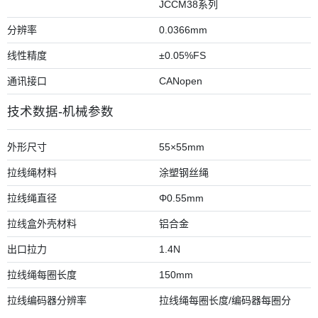
JCCM38系列
分辨率
0.0366mm
线性精度
±0.05%FS
通讯接口
CANopen
技术数据-机械参数
外形尺寸
55×55mm
拉线绳材料
涂塑钢丝绳
拉线绳直径
Φ0.55mm
拉线盒外壳材料
铝合金
出口拉力
1.4N
拉线绳每圈长度
150mm
拉线编码器分辨率
拉线绳每圈长度/编码器每圈分