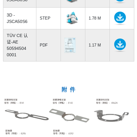
3D -
STEP
1.78 M
JSCA50S6
TÜV CE 认
证-AE
PDF
1.17 M
50594504
0001
附 件