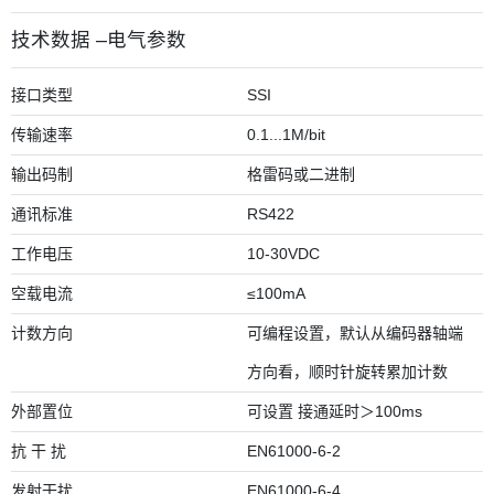
技术数据 –电气参数
接口类型
SSI
传输速率
0.1...1M/bit
输出码制
格雷码或二进制
通讯标准
RS422
工作电压
10-30VDC
空载电流
≤100mA
计数方向
可编程设置，默认从编码器轴端
方向看，顺时针旋转累加计数
外部置位
可设置 接通延时＞100ms
抗 干 扰
EN61000-6-2
发射干扰
EN61000-6-4