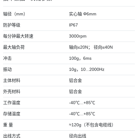
轴径（mm）
实心轴 Φ6mm
防护等级
IP67
每分钟最大转速
3000rpm
最大轴负荷
轴向≤20N； 径向≤40N
冲击
100g，6ms
振动
10g，10...2000Hz
主体材料
铝合金
外壳材料
铝合金
工作温度
-40℃...+85℃
存储温度
-40℃...+85℃
重 量
≈120g（不包含电缆线）
出线方式
径向出线