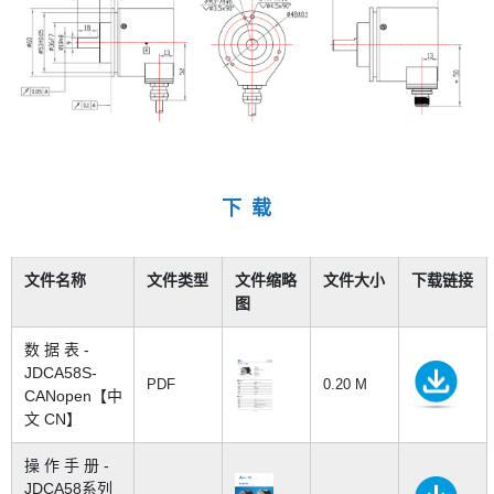
下 载
文件名称
文件类型
文件缩略
文件大小
下载链接
图
数 据 表 -
JDCA58S-
PDF
0.20 M
CANopen【中
文 CN】
操 作 手 册 -
JDCA58系列