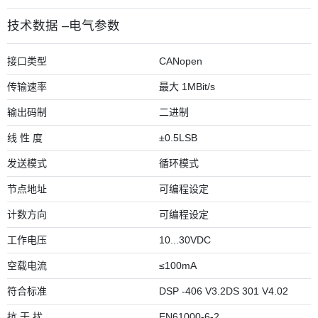
技术数据 –电气参数
接口类型
CANopen
传输速率
最大 1MBit/s
输出码制
二进制
线 性 度
±0.5LSB
发送模式
循环模式
节点地址
可编程设定
计数方向
可编程设定
工作电压
10...30VDC
空载电流
≤100mA
符合标准
DSP -406 V3.2DS 301 V4.02
抗 干 扰
EN61000-6-2