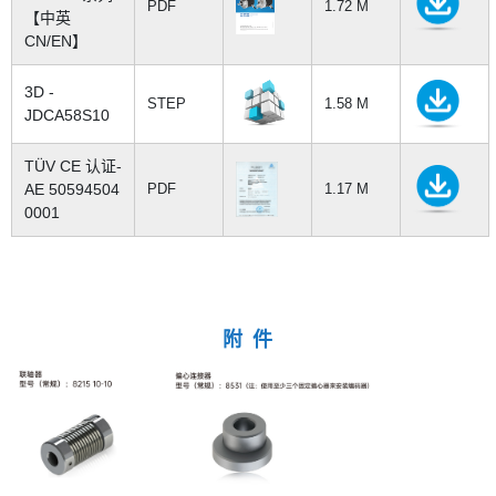
PDF
1.72 M
【中英
CN/EN】
3D -
STEP
1.58 M
JDCA58S10
TÜV CE 认证-
AE 50594504
PDF
1.17 M
0001
附 件