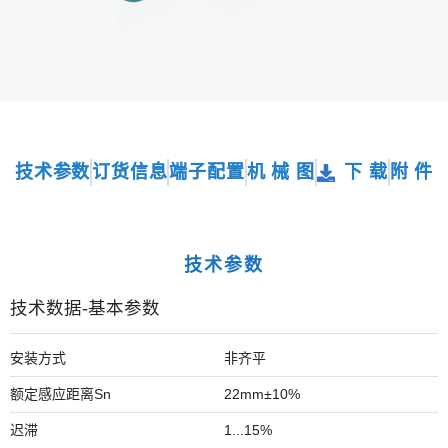
技术参数
订货信息
端子配置
机 械 图
下 载
附 件
技术参数
技术数据-基本参数
安装方式
非齐平
额定感应距离Sn
22mm±10%
迟滞
1...15%