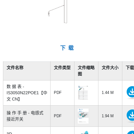
下 载
文件名称
文件类型
文件缩略
文件大小
下载
图
数 据 表 -
IS3050N22POE1【中
PDF
1.44 M
文 CN】
操 作 手 册 - 电感式
PDF
1.94 M
接近开关
3D -