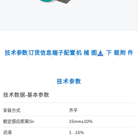
技术参数
订货信息
端子配置
机 械 图
下 载
附 件
技术参数
技术数据-基本参数
安装方式
齐平
额定感应距离Sn
15mm±10%
迟滞
1...15%