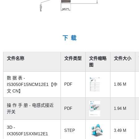
下 载
文件名称
文件类型
文件缩略
文件大小
图
数 据 表 -
IS3050F15NCM12E1【中
PDF
1.86 M
文 CN】
操 作 手 册 - 电感式接近
PDF
1.94 M
开关
3D -
STEP
3.49 M
IX3050F15XXM12E1