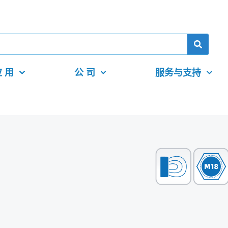
 用
公 司
服务与支持