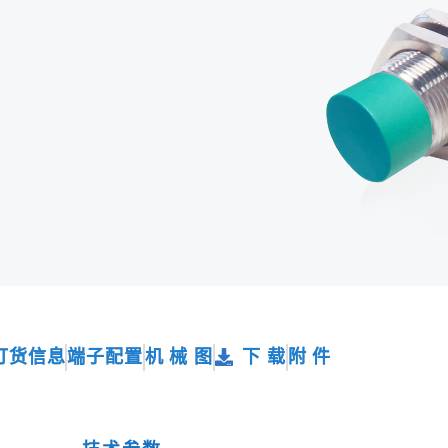
订货信息
端子配置
机 械 图
下 载
附 件