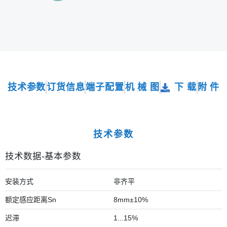
技术参数
订货信息
端子配置
机 械 图
下 载
附 件
技术参数
技术数据-基本参数
安装方式
非齐平
额定感应距离Sn
8mm±10%
迟滞
1...15%