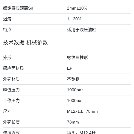
额定感应距离Sn
2mm±10%
迟滞
1...20%
特点
适用于液压油缸
技术数据-机械参数
外形
螺纹圆柱形
感应面材质
EP
外壳材质
不锈钢
峰值压力
1000bar
工作压力
1000bar
尺寸
M12x1,L=78mm
外壳长度
78mm
连接方式
插头，M12,4针