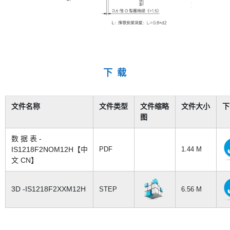
下 载
文件名称
文件类型
文件缩略
文件大小
下
图
数 据 表 -
IS1218F2NOM12H【中
PDF
1.44 M
文 CN】
3D -IS1218F2XXM12H
STEP
6.56 M