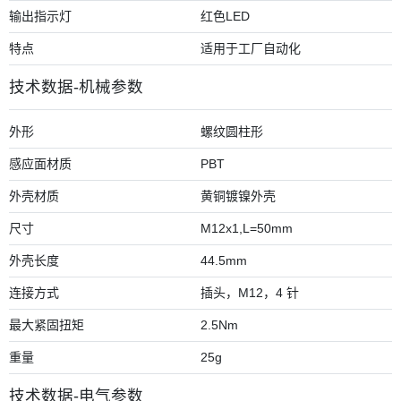
输出指示灯
红色LED
特点
适用于工厂自动化
技术数据-机械参数
外形
螺纹圆柱形
感应面材质
PBT
外壳材质
黄铜镀镍外壳
尺寸
M12x1,L=50mm
外壳长度
44.5mm
连接方式
插头，M12，4 针
最大紧固扭矩
2.5Nm
重量
25g
技术数据-电气参数