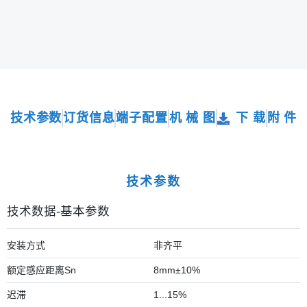
技术参数
订货信息
端子配置
机 械 图
下 载
附 件
技术参数
技术数据-基本参数
安装方式
非齐平
额定感应距离Sn
8mm±10%
迟滞
1...15%