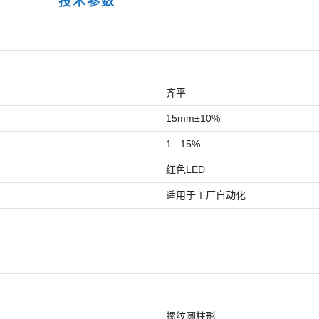
技术参数
齐平
15mm±10%
1...15%
红色LED
适用于工厂自动化
螺纹圆柱形