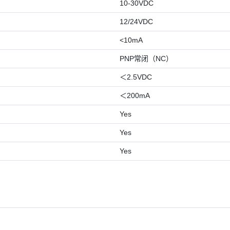
10-30VDC
12/24VDC
<10mA
PNP常闭（NC）
＜2.5VDC
＜200mA
Yes
Yes
Yes