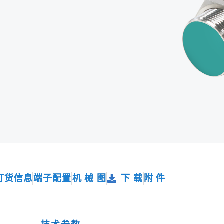
订货信息
端子配置
机 械 图
下 载
附 件