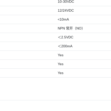
10-30VDC
12/24VDC
<10mA
NPN 常开（NO）
＜2.5VDC
＜200mA
Yes
Yes
Yes