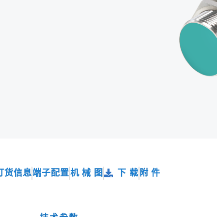
订货信息
端子配置
机 械 图
下 载
附 件