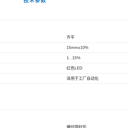
技术参数
齐平
15mm±10%
1...15%
红色LED
适用于工厂自动化
螺纹圆柱形