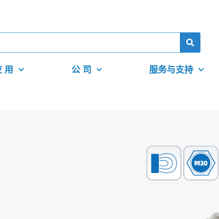
 用
公 司
服务与支持