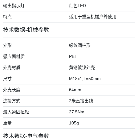
输出指示灯
红色LED
特点
适用于重型机械户外使用
技术数据-机械参数
外形
螺纹圆柱形
感应面材质
PBT
外壳材质
黄铜镀镍外壳
尺寸
M18x1,L=50mm
外壳长度
64mm
连接方式
2米直接出线
最大紧固扭矩
27.5Nm
重量
105g
技术数据-电气参数