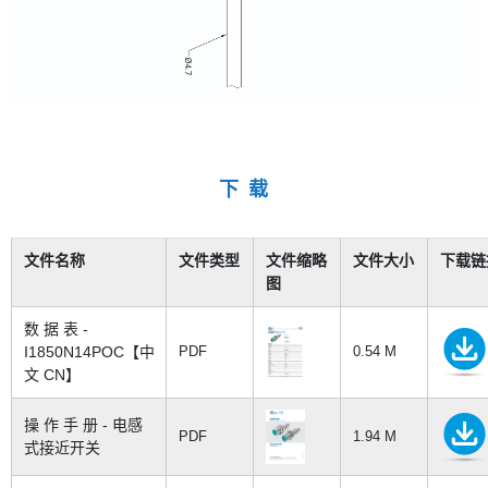
下 载
文件名称
文件类型
文件缩略
文件大小
下载链
图
数 据 表 -
I1850N14POC【中
PDF
0.54 M
文 CN】
操 作 手 册 - 电感
PDF
1.94 M
式接近开关