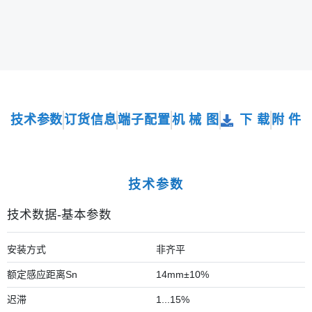
技术参数
订货信息
端子配置
机 械 图
下 载
附 件
技术参数
技术数据-基本参数
安装方式
非齐平
额定感应距离Sn
14mm±10%
迟滞
1...15%