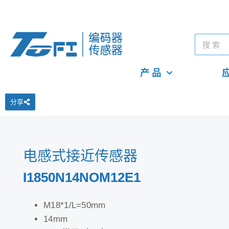
产 品
应
分享
电感式接近传感器
I1850N14NOM12E1
M18*1/L=50mm
14mm