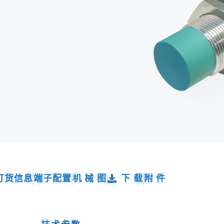
订货信息
端子配置
机 械 图
下 载
附 件