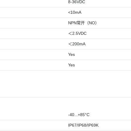
8-36VDC
<10mA
NPN常开（NO）
＜2.5VDC
＜200mA
Yes
Yes
-40...+85°C
IP67/IP68/IP69K