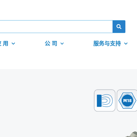
 用
公 司
服务与支持