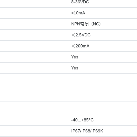
8-36VDC
<10mA
NPN常闭（NC）
＜2.5VDC
＜200mA
Yes
Yes
-40...+85°C
IP67/IP68/IP69K