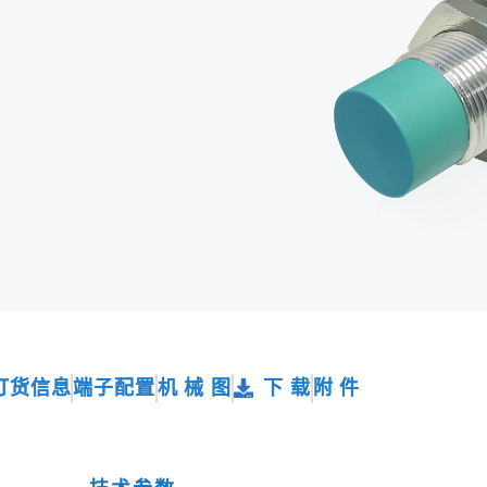
订货信息
端子配置
机 械 图
下 载
附 件