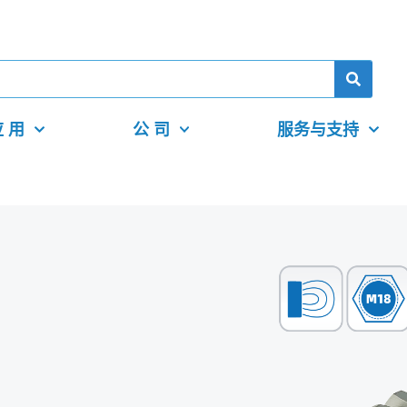
 用
公 司
服务与支持