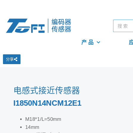
产 品
应
分享
电感式接近传感器
I1850N14NCM12E1
M18*1/L=50mm
14mm