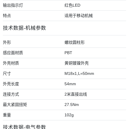
输出指示灯
红色LED
特点
适用于移动机械
技术数据-机械参数
外形
螺纹圆柱形
感应面材质
PBT
外壳材质
黄铜镀镍外壳
尺寸
M18x1,L=50mm
外壳长度
54mm
连接方式
2米直接出线
最大紧固扭矩
27.5Nm
重量
102g
技术数据-电气参数