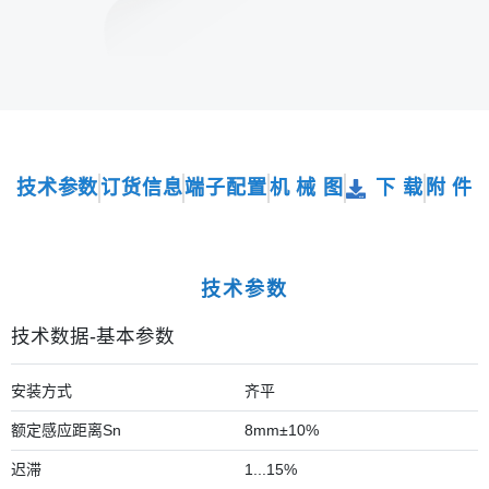
技术参数
订货信息
端子配置
机 械 图
下 载
附 件
技术参数
技术数据-基本参数
安装方式
齐平
额定感应距离Sn
8mm±10%
迟滞
1...15%