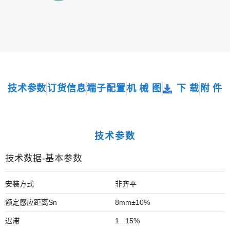
技术参数
订货信息
端子配置
机 械 图
下 载
附 件
技术参数
技术数据-基本参数
安装方式
非齐平
额定感应距离Sn
8mm±10%
迟滞
1...15%