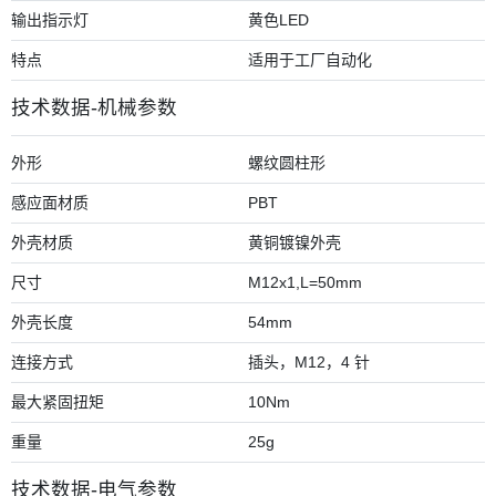
输出指示灯
黄色LED
特点
适用于工厂自动化
技术数据-机械参数
外形
螺纹圆柱形
感应面材质
PBT
外壳材质
黄铜镀镍外壳
尺寸
M12x1,L=50mm
外壳长度
54mm
连接方式
插头，M12，4 针
最大紧固扭矩
10Nm
重量
25g
技术数据-电气参数