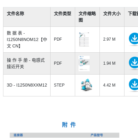
文件名称
文件类型
文件缩略
文件大小
下载
图
数 据 表 -
I1250N8NOM12【中
PDF
2.97 M
文 CN】
操 作 手 册 - 电感式
PDF
1.94 M
接近开关
3D - I1250N8XXM12
STEP
4.42 M
附 件