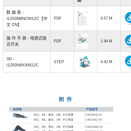
数 据 表 -
I1250N8NCM12C【中
PDF
0.57 M
文 CN】
操 作 手 册 - 电感式接
PDF
1.94 M
近开关
3D -
STEP
4.42 M
I1250N8XXM12C
附 件