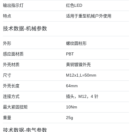
输出指示灯
红色LED
特点
适用于重型机械户外使用
技术数据-机械参数
外形
螺纹圆柱形
感应面材质
PBT
外壳材质
黄铜镀镍外壳
尺寸
M12x1,L=50mm
外壳长度
64mm
连接方式
插头，M12，4 针
最大紧固扭矩
10Nm
重量
25g
技术数据-电气参数