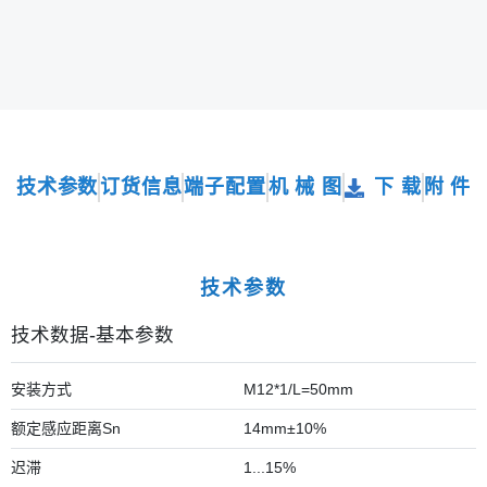
技术参数
订货信息
端子配置
机 械 图
下 载
附 件
技术参数
技术数据-基本参数
安装方式
M12*1/L=50mm
额定感应距离Sn
14mm±10%
迟滞
1...15%