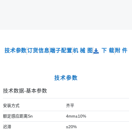
技术参数
订货信息
端子配置
机 械 图
下 载
附 件
技术参数
技术数据-基本参数
安装方式
齐平
额定感应距离Sn
4mm±10%
迟滞
≤20%