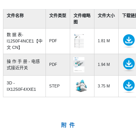
文件名称
文件类型
文件缩略
文件大小
下载链
图
数 据 表-
I1250F4NCE1【中
PDF
1.81 M
文 CN】
操 作 手 册 - 电感
PDF
1.94 M
式接近开关
3D -
STEP
3.75 M
IX1250F4XXE1
附 件