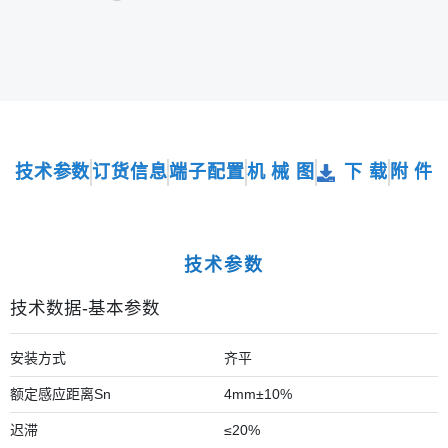
技术参数
订货信息
端子配置
机 械 图
下 载
附 件
技术参数
技术数据-基本参数
安装方式
齐平
额定感应距离Sn
4mm±10%
迟滞
≤20%