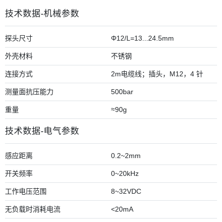
技术数据-机械参数
探头尺寸
Φ12/L=13...24.5mm
外壳材料
不锈钢
连接方式
2m电缆线；插头，M12，4 针
测量面抗压能力
500bar
重量
≈90g
技术数据-电气参数
感应距离
0.2~2mm
开关频率
0~20kHz
工作电压范围
8~32VDC
无负载时消耗电流
<20mA