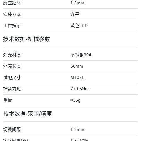
感应距离
1.3mm
安装方式
齐平
工作指示
黄色LED
技术数据-机械参数
外壳材质
不锈钢304
外壳长度
58mm
适配尺寸
M10x1
拧紧力矩
7±0.5Nm
重量
≈35g
技术数据-范围/精度
切换间隔
1.3mm
实际间隔(Sr)
1.3±10%