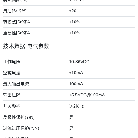
滞后[Sr的%]
≤20
转换点[Sr的%]
±10%
重复性[Sr的%]
±10%
技术数据-电气参数
工作电压
10-36VDC
空载电流
≤10mA
最大输出电流
100mA
输出压降
≤5.5VDC@100mA
开关频率
＞2KHz
反极性保护(Y/N)
是
过流过压保护(Y/N)
是