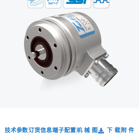
技术参数
订货信息
端子配置
机 械 图
下 载
附 件