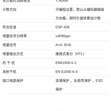
无负载时消耗电流
＜60mA
计数方向
可编程设置，默认从编码器轴端
方向看，顺时针旋转累加计数
符合标准
DSP-406
增量信号分辨率
≤4096ppr
增量信号
A+A- B+B-
增量输出方式
推挽式差分（HTL）
抗 干 扰
EN61000-6-2
发射干扰
EN 61000-6-4
接口电路保护
浪涌保护 、反极性保护 、ESD
保护