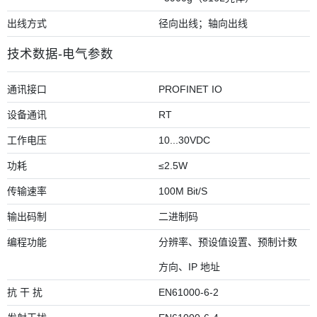
出线方式
径向出线；轴向出线
技术数据-电气参数
通讯接口
PROFINET IO
设备通讯
RT
工作电压
10...30VDC
功耗
≤2.5W
传输速率
100M Bit/S
输出码制
二进制码
编程功能
分辨率、预设值设置、预制计数
方向、IP 地址
抗 干 扰
EN61000-6-2