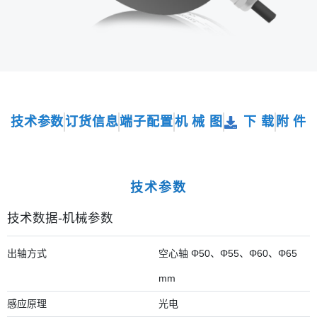
技术参数
订货信息
端子配置
机 械 图
下 载
附 件
技术参数
技术数据-机械参数
出轴方式
空心轴 Φ50、Φ55、Φ60、Φ65
mm
感应原理
光电