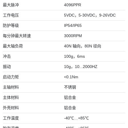
最大脉冲
4096PPR
工作电压
5VDC，5-30VDC，9-26VDC
防护等级
IP54/IP65
每分钟最大转速
3000RPM
最大轴负荷
40N 轴向，80N 径向
冲击
100g，6ms
振动
10g，10...2000HZ
启动力矩
<0.1Nm
主轴材料
不锈钢
主体材料
铝合金
外壳材料
铝合金
工作温度
-40℃…+85℃