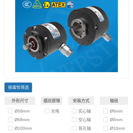
按属性筛选
外形尺寸
感应原理
安装方式
轴径
Ø58mm
光电
实心轴
Ø6mm
Ø68mm
空心轴
Ø8mm
Ø100mm
盲孔轴
Ø10mm