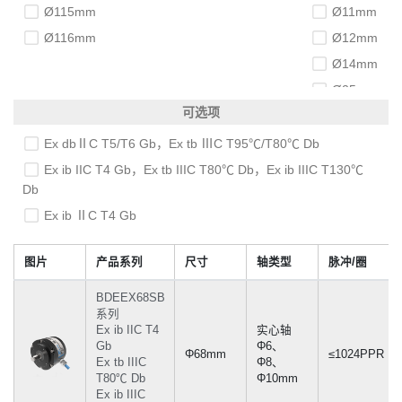
Ø115mm
Ø11mm
Ø116mm
Ø12mm
Ø14mm
Ø25mm
可选项
Ø30mm
Ø35mm
Ex dbⅡC T5/T6 Gb，Ex tb ⅢC T95℃/T80℃ Db
Ø38mm
Ex ib IIC T4 Gb，Ex tb IIIC T80℃ Db，Ex ib IIIC T130℃
Db
Ø40mm
Ex ib ⅡC T4 Gb
Ø42mm
Ø45mm
图片
产品系列
尺寸
轴类型
脉冲/圈
1"
1⅛"
BDEEX68SB
系列
1⅜"
Ex ib IIC T4
实心轴
Gb
Φ6、
3/4"
Φ68mm
≤1024PPR
Ex tb IIIC
Φ8、
5/8"
T80℃ Db
Φ10mm
Ex ib IIIC