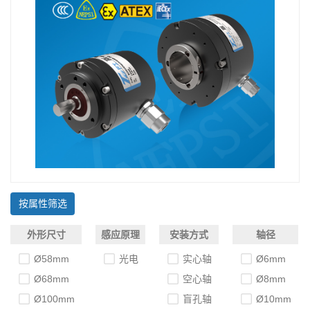
按属性筛选
外形尺寸
感应原理
安装方式
轴径
Ø58mm
光电
实心轴
Ø6mm
Ø68mm
空心轴
Ø8mm
Ø100mm
盲孔轴
Ø10mm