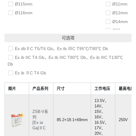
Ø115mm
Ø11mm
Ø116mm
Ø12mm
Ø14mm
Ø25mm
可选项
Ø30mm
Ø35mm
Ex dbⅡC T5/T6 Gb，Ex tb ⅢC T95℃/T80℃ Db
Ø38mm
Ex ib IIC T4 Gb，Ex tb IIIC T80℃ Db，Ex ib IIIC T130℃
Db
Ø40mm
Ex ib ⅡC T4 Gb
Ø42mm
Ø45mm
图片
产品系列
尺寸
工作电压
最高电压
1"
1⅛"
13.5V、
14V、
1⅜"
ZSB-V系
15V、
列
16V、
3/4"
85.2×18.1×69mm
250V
[Ex ia
16.5V、
5/8"
Ga]ⅡC
17V、
20V、