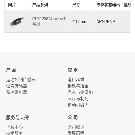
图片
产品系列
尺寸
液位状态输出（黑线
PLS123624××××/T
Φ12mm
NPN /PNP
系列
产 品
应 用
运动控制传感器
港口起重
位置传感器
钢铁与冶金
监控继电器
汽车与金属加工
医疗与制药
移动机器人
服务与支持
公 司
下载中心
公司概况
技术服务
发展历程